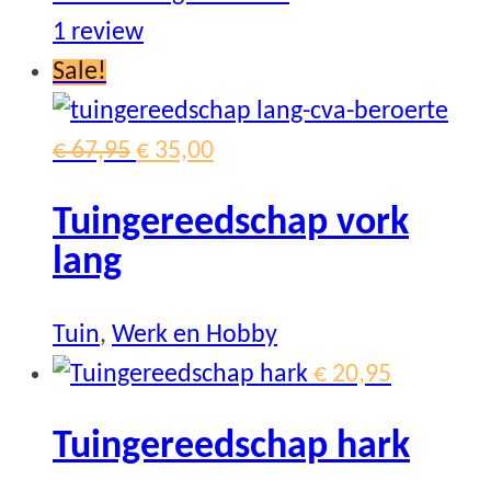
1
review
Sale!
Original
Current
€
67,95
€
35,00
price
price
Tuingereedschap vork
was:
is:
lang
€ 67,95.
€ 35,00.
Tuin
,
Werk en Hobby
€
20,95
Tuingereedschap hark