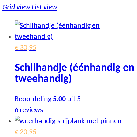
popularity
Grid view
List view
€
30,95
Schilhandje (éénhandig en
tweehandig)
Beoordeling
5.00
uit 5
6
reviews
This
product
€
20,95