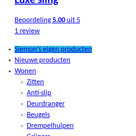
Luxe sling
was:
is:
€ 79,50.
€ 34,50.
Beoordeling
5.00
uit 5
1
review
Siemon’s eigen producten
Nieuwe producten
Wonen
Zitten
Anti-slip
Deurdranger
Beugels
Drempelhulpen