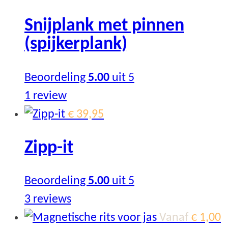
has
Snijplank met pinnen
multiple
(spijkerplank)
variants.
The
Beoordeling
5.00
uit 5
options
1
review
may
€
39,95
be
chosen
Zipp-it
on
the
Beoordeling
5.00
uit 5
product
3
reviews
page
Vanaf
€
1,00