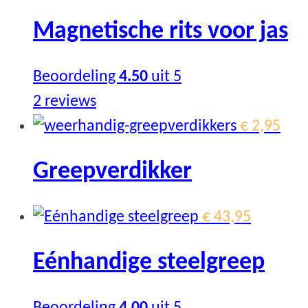
Magnetische rits voor jas
Beoordeling
4.50
uit 5
2
reviews
This
€
2,95
product
Greepverdikker
has
multiple
€
43,95
variants.
The
Eénhandige steelgreep
options
may
Beoordeling
4.00
uit 5