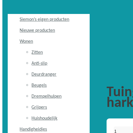
Siemon’s eigen producten
Nieuwe producten
Wonen
Zitten
Anti-slip
Deurdranger
Beugels
Tui
Drempelhulpen
har
Grijpers
Huishoudelijk
Handigheidjes
Tuing