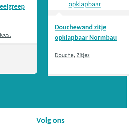
eelgreep
Douchewand zitje
eest
opklapbaar Normbau
e
,
Douche
Zitjes
on's eigen
,
tcrutch
Volg ons