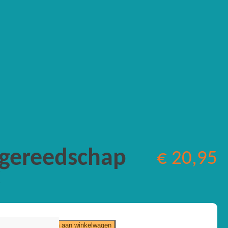
ngereedschap
€
20,95
k
ereedschap
Toevoegen aan winkelwagen