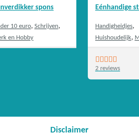
nverdikker spons
Eénhandige st
,
,
,
der 10 euro
Schrijven
Handigheidjes
,
rk en Hobby
Huishoudelijk
M
,
Verkocht
Nieuw
,
producten
Siem
2
reviews
Beoordeling
,
producten
Smar
4.00
uit 5
Tuin
Disclaimer