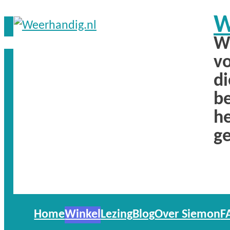
W
W
v
di
b
h
g
Home
Winkel
Lezing
Blog
Over Siemon
F