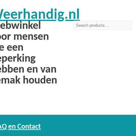
eerhandig.nl
ebwinkel
oor mensen
e een
eperking
ebben en van
emak houden
AQ en Contact