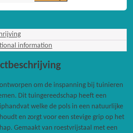
ty
hrijving
tional information
ctbeschrijving
 ontworpen om de inspanning bij tuinieren
emen. Dit tuingereedschap heeft een
riphandvat welke de pols in een natuurlijke
houdt en zorgt voor een stevige grip op het
hap. Gemaakt van roestvrijstaal met een