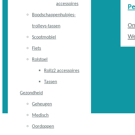
accessoires
Pe
Boodschappenhulpjes-
On
trolleys-tassen
We
Scootmobiel
Fiets
Rolstoel
Rollz2 accessoires
Tassen
Gezondheid
Geheugen
Medisch
Oordoppen