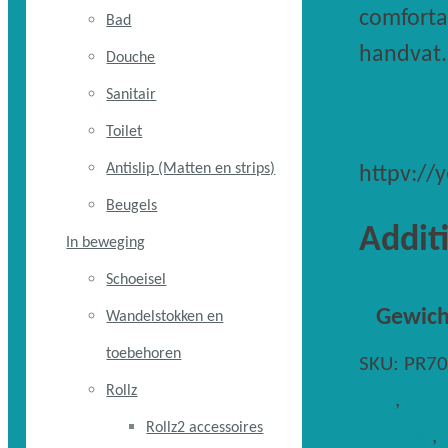
comforta
Bad
handvat.
Douche
Sanitair
Toilet
Antislip (Matten en strips)
httpv:/
Beugels
Addit
In beweging
Schoeisel
Gewich
Wandelstokken en
toebehoren
SKU:
PR7
Rollz
Tuin
,
Werk
Rollz2 accessoires
beroerte
,