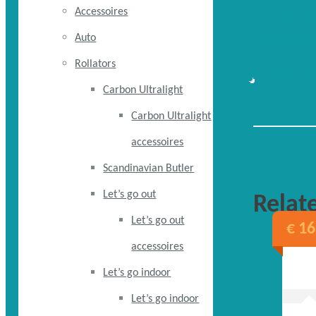
Accessoires
eenhandi
Auto
herseninfa
Rollators
tuingeree
Carbon Ultralight
Carbon Ultralight
accessoires
Scandinavian Butler
Let’s go out
Relat
Let’s go out
€
16
accessoires
Let’s go indoor
Let’s go indoor