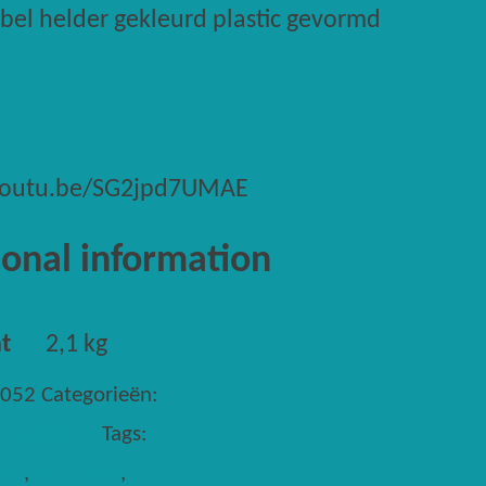
bel helder gekleurd plastic gevormd
/youtu.be/SG2jpd7UMAE
ional information
t
2,1 kg
0052
Categorieën:
 en Hobby
Tags:
cva
,
één hand
,