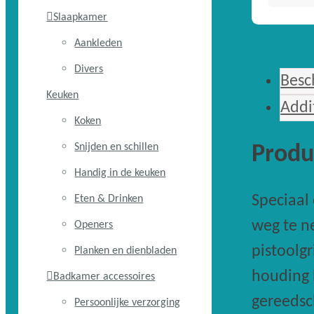
hark
Slaapkamer
quanti
Aankleden
Divers
Besc
Keuken
Addi
Koken
Snijden en schillen
Produ
Handig in de keuken
Speciaal
Eten & Drinken
weg te n
Openers
pistoolg
Planken en dienbladen
houding 
Badkamer accessoires
gereedsc
Persoonlijke verzorging