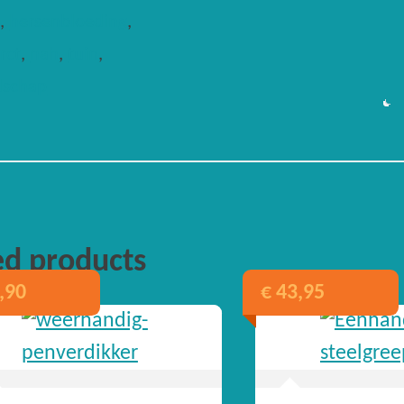
g
,
hersenbloeding
,
rct
,
nah
,
tuin
,
dschap
ed products
,90
€
43,95